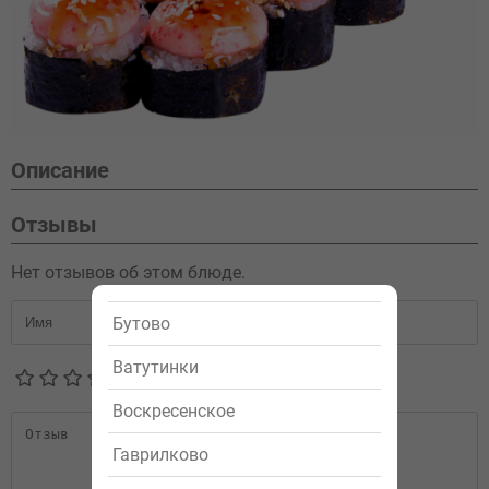
Описание
Отзывы
Нет отзывов об этом блюде.
Бутово
Ватутинки
Воскресенское
Гаврилково