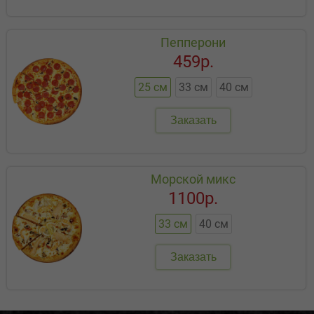
Пепперони
459р.
25 см
33 см
40 см
Заказать
Морской микс
1100р.
33 см
40 см
Заказать