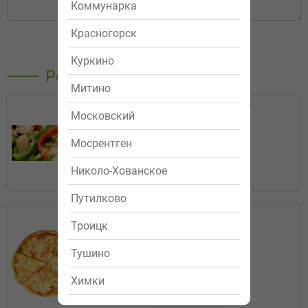
Коммунарка
Красногорск
Отправить
Куркино
Рекомендуемые
Митино
Салат "Вечер Греции"
Московский
319р.
Мосрентген
Заказать
Николо-Хованское
Путилково
Маргарита
Троицк
299р.
Тушино
25 см
33 см
40 см
Химки
Заказать