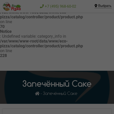
Notice
Выбрать
+7 (495) 968-60-02
: Undefined variable: category_info in
/var/www/www-root/data/www/eco-
pizza/catalog/controller/product/product.php
on line
70
Notice
: Undefined variable: category_info in
/var/www/www-root/data/www/eco-
pizza/catalog/controller/product/product.php
on line
228
Запечённый Саке
Запечённый Саке