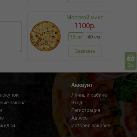
Морской микс
1100р.
33 см
40 см
Заказать
0р.
Аккаунт
 покупок
Личный кабинет
ние заказа
Вход
и
Регистрация
ие
Адреса
скидки
История заказов