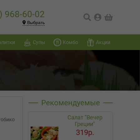
) 968-60-02
Выбрать
апитки
Супы
Комбо
Акции
Рекомендуемые
Салат "Вечер
тобико
Греции"
319р.