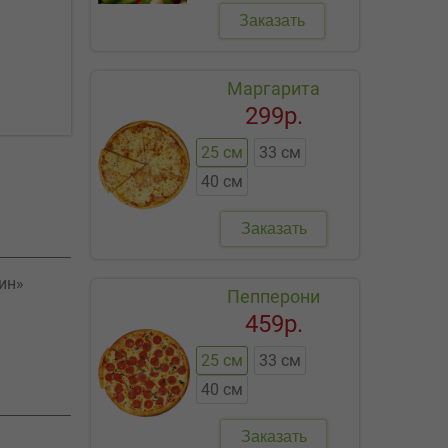
Заказать
Маргарита
299р.
25 см
33 см
40 см
Заказать
ин»
Пепперони
459р.
25 см
33 см
40 см
Заказать