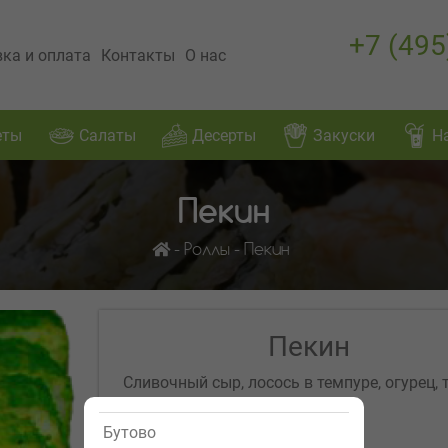
+7 (495
ка и оплата
Контакты
О нас
еты
Салаты
Десерты
Закуски
Н
Пекин
Роллы
Пекин
Пекин
Сливочный сыр, лосось в темпуре, огурец, 
зеленое
499р.
Бутово