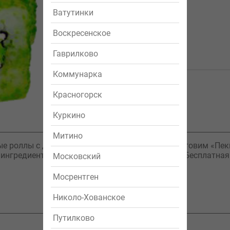
Ватутинки
Заказать
Воскресенское
Гаврилково
Коммунарка
Красногорск
Куркино
Митино
ые роллы с доставкой на дом или в офис. Мы готовим «Пек
 ингредиенты и не используем полуфабрикаты. Бесплатная
Московский
Мосрентген
Николо-Хованское
Путилково