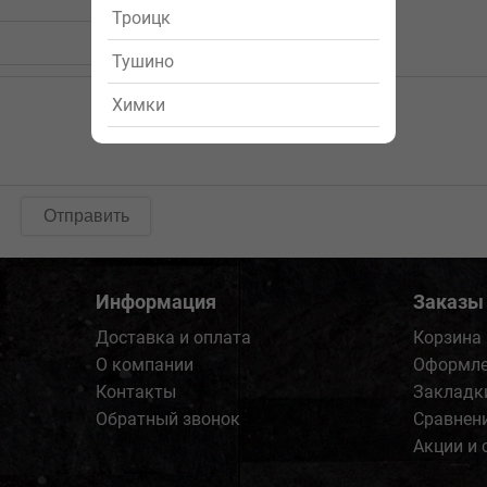
Троицк
Тушино
Химки
Отправить
Информация
Заказы
Доставка и оплата
Корзина
О компании
Оформле
Контакты
Закладк
Обратный звонок
Сравнен
Акции и 