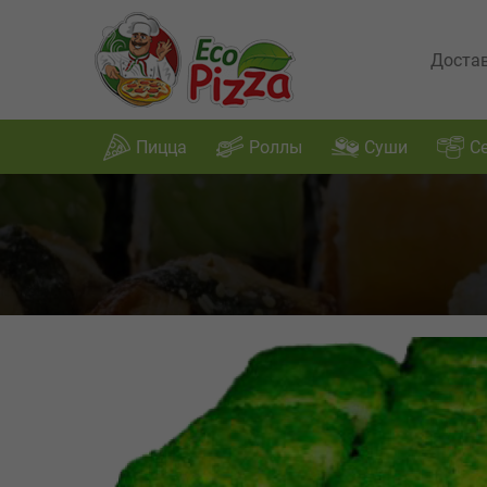
Достав
Пицца
Роллы
Суши
С