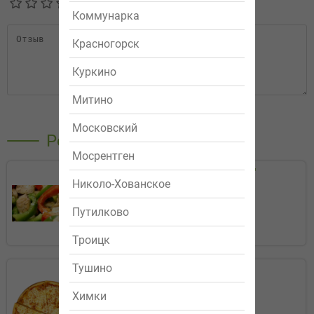
Коммунарка
Красногорск
Куркино
Митино
Отправить
Московский
Рекомендуемые
Мосрентген
Салат "Вечер Греции"
Николо-Хованское
319р.
Путилково
Заказать
Троицк
Тушино
Маргарита
299р.
Химки