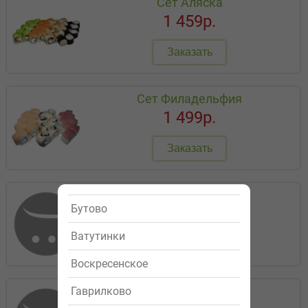
Сет Аляска
1 459р.
Заказать
Сет Филадельфия
1 499р.
Заказать
Запечённый сет 2
Бутово
1 299р.
Ватутинки
Заказать
Воскресенское
Запечённый сет 1
Гаврилково