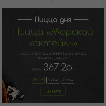
Пицца дня
Пицца «Морской
коктейль»
Соус тартар, креветки, кальмар,
осьминог, мидии..
367.2р.
459р.
25 см
33 см
40 см
Заказать