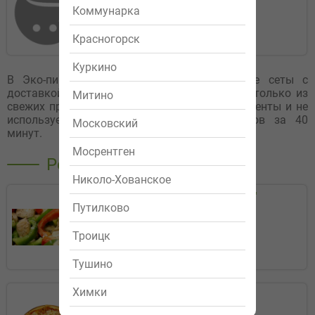
1 199р.
Коммунарка
Заказать
Красногорск
Куркино
В Эко-пицце Вы можете заказать вкусные сеты с
доставкой на дом или в офис. Мы готовим только из
Митино
свежих продуктов, не замораживаем ингредиенты и не
используем полуфабрикаты. Доставка сетов за 40
Московский
минут.
Мосрентген
Рекомендуемые
Николо-Хованское
Салат "Вечер Греции"
Путилково
319р.
Троицк
Заказать
Тушино
Химки
Маргарита