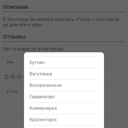
Описание
В Эко-пицце Вы можете заказать «Fanta» с доставкой
на дом или в офис.
Отзывы
Нет отзывов об этом блюде.
Бутово
Ватутинки
Воскресенское
Гаврилково
Коммунарка
Красногорск
Отправить