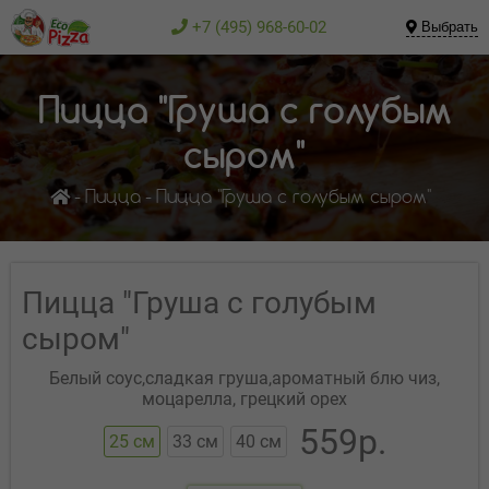
+7 (495) 968-60-02
Выбрать
Пицца "Груша с голубым
сыром"
Пицца
Пицца "Груша с голубым сыром"
Пицца "Груша с голубым
сыром"
Белый соус,сладкая груша,ароматный блю чиз,
моцарелла, грецкий орех
559р.
25 см
33 см
40 см