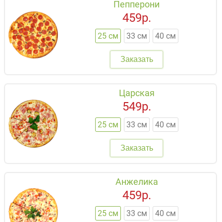
Пепперони
459р.
25 см
33 см
40 см
Заказать
Царская
549р.
25 см
33 см
40 см
Заказать
Анжелика
459р.
25 см
33 см
40 см