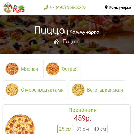
+7 (495) 968-60-02
Коммунарка
Пицца
| Коммунарка
Пицца
Мясная
Острая
С морепродуктами
Вегетарианская
Провинция
459р.
25 см
33 см
40 см