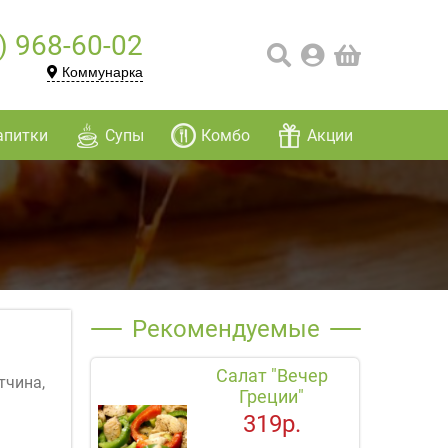
) 968-60-02
Коммунарка
апитки
Супы
Комбо
Акции
Рекомендуемые
Салат "Вечер
тчина,
Греции"
319р.