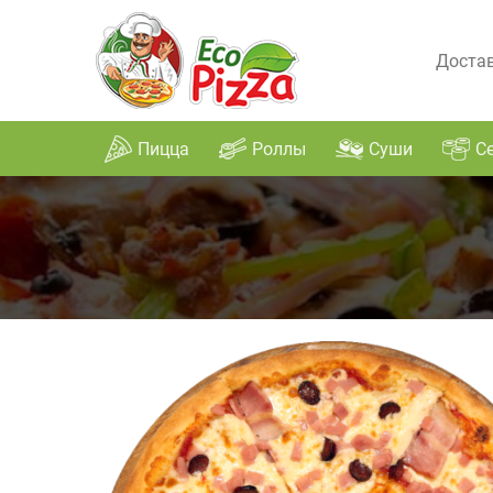
Достав
Пицца
Роллы
Суши
С