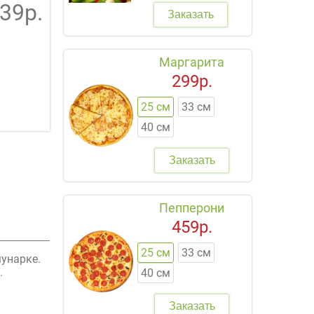
39р.
Заказать
Маргарита
299р.
25 см
33 см
40 см
Заказать
Пепперони
459р.
25 см
33 см
мунарке.
.
40 см
Заказать