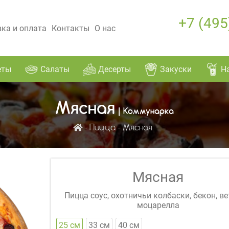
+7 (495
ка и оплата
Контакты
О нас
еты
Салаты
Десерты
Закуски
Н
Мясная
| Коммунарка
Пицца
Мясная
Мясная
Пицца соус, охотничьи колбаски, бекон, ве
моцарелла
25 см
33 см
40 см