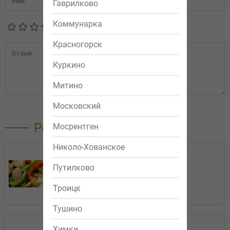
Гаврилково
Коммунарка
Красногорск
Куркино
Митино
Московский
Отправить
Рекомендуемые
Мосрентген
Николо-Хованское
Салат "Вечер Греции"
319р.
Путилково
Троицк
Заказать
Тушино
Маргарита
Химки