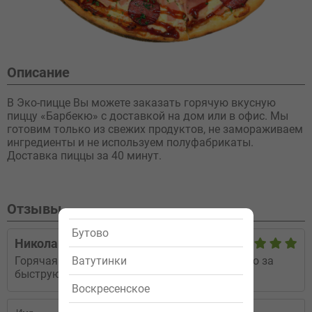
Описание
В Эко-пицце Вы можете заказать горячую вкусную
пиццу «Барбекю» с доставкой на дом или в офис. Мы
готовим только из свежих продуктов, не замораживаем
ингредиенты и не используем полуфабрикаты.
Доставка пиццы за 40 минут.
Отзывы
Бутово
Николай
26.02.2016
Ватутинки
Горячая пицца, практически из печки, спасибо за
быструю доставку!
Воскресенское