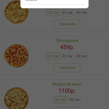
299р.
25 см
33 см
40 см
Заказать
Пепперони
459р.
25 см
33 см
40 см
Заказать
Морской микс
1100р.
33 см
40 см