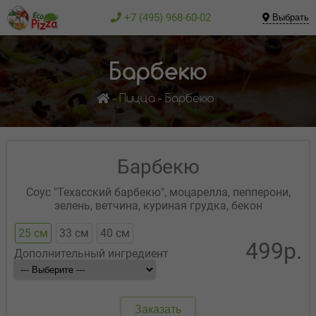
+7 (495) 968-60-02
Выбрать
Барбекю
Пицца
Барбекю
Барбекю
Соус "Техасский барбекю", моцарелла, пепперони,
зелень, ветчина, куриная грудка, бекон
25 см
33 см
40 см
499р.
Дополнительный ингредиент
Заказать