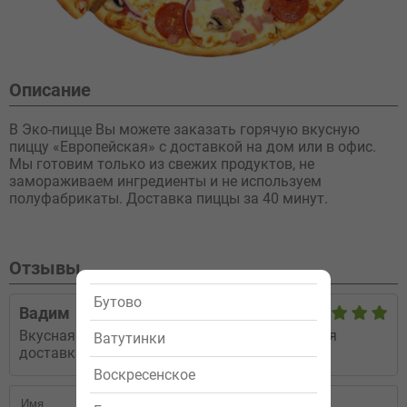
Описание
В Эко-пицце Вы можете заказать горячую вкусную
пиццу «Европейская» с доставкой на дом или в офис.
Мы готовим только из свежих продуктов, не
замораживаем ингредиенты и не используем
полуфабрикаты. Доставка пиццы за 40 минут.
Отзывы
Бутово
Вадим
26.02.2016
Вкусная пицца, отличная цена, своевременная
Ватутинки
доставка !
Воскресенское