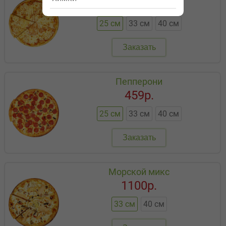
299р.
25 см
33 см
40 см
Заказать
Пепперони
459р.
25 см
33 см
40 см
Заказать
Морской микс
1100р.
33 см
40 см