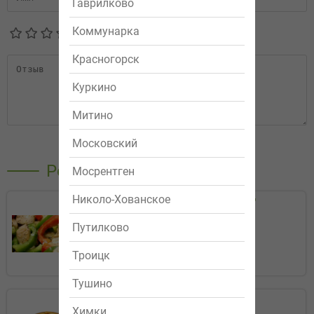
Гаврилково
Коммунарка
Красногорск
Куркино
Митино
Московский
Отправить
Рекомендуемые
Мосрентген
Николо-Хованское
Салат "Вечер Греции"
319р.
Путилково
Заказать
Троицк
Тушино
Маргарита
Химки