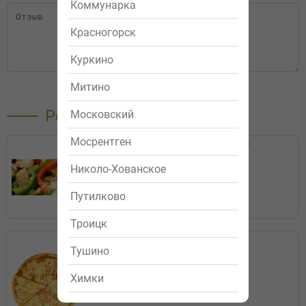
Коммунарка
Красногорск
Куркино
Митино
Отправить
Рекомендуемые
Московский
Мосрентген
Салат "Вечер Греции"
319р.
Николо-Хованское
Путилково
Заказать
Троицк
Маргарита
Тушино
299р.
Химки
25 см
33 см
40 см