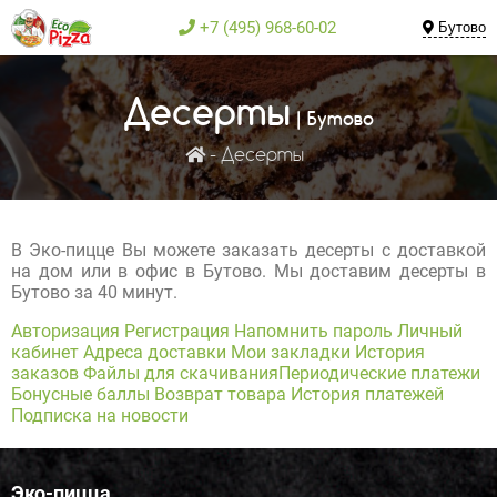
+7 (495) 968-60-02
Бутово
Десерты
| Бутово
Десерты
В Эко-пицце Вы можете заказать десерты с доставкой
на дом или в офис в Бутово. Мы доставим десерты в
Бутово за 40 минут.
Авторизация
Регистрация
Напомнить пароль
Личный
кабинет
Адреса доставки
Мои закладки
История
заказов
Файлы для скачивания
Периодические платежи
Бонусные баллы
Возврат товара
История платежей
Подписка на новости
Эко-пицца