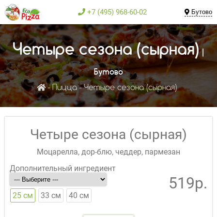
+7 (495) 968-60-02
Бутово
Четыре сезона (сырная)
|
Бутово
Пицца
Четыре сезона (сырная)
Четыре сезона (сырная)
Моцарелла, дор-блю, чеддер, пармезан
Дополнительный ингредиент
519р.
25 см
33 см
40 см