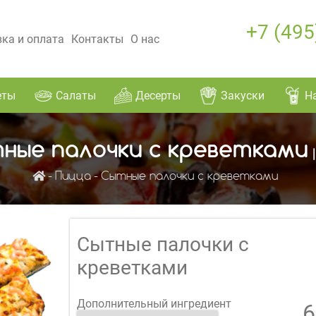
+7 (495
ка и оплата
Контакты
О нас
еты
Салаты
Десерты
Закуски
Н
ные палочки с креветками
|
Пицца
Сытные палочки с креветками
Сытные палочки с
креветками
Дополнительный ингредиент
6