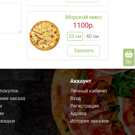
Морской микс
1100р.
33 см
40 см
Заказать
0р.
Аккаунт
 покупок
Личный кабинет
ние заказа
Вход
и
Регистрация
ие
Адреса
скидки
История заказов