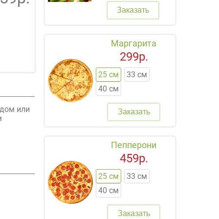
Заказать
Маргарита
299р.
25 см
33 см
40 см
 дом или
Заказать
м
Пепперони
459р.
25 см
33 см
40 см
Заказать