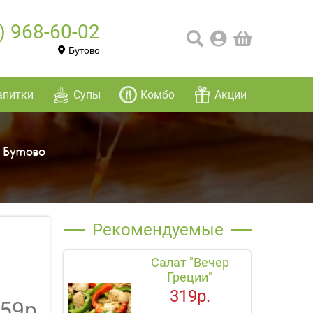
) 968-60-02
Бутово
апитки
Супы
Комбо
Акции
 Бутово
Рекомендуемые
Салат "Вечер
Греции"
319р.
59р.