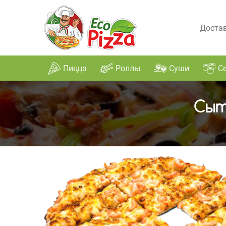
Достав
Пицца
Роллы
Суши
С
Сыт