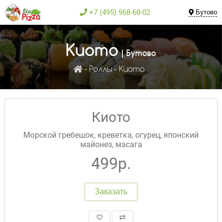
+7 (495) 968-60-02
Бутово
Киото
| Бутово
Роллы
Киото
Киото
Морской гребешок, креветка, огурец, японский
майонез, масага
499р.
Заказать