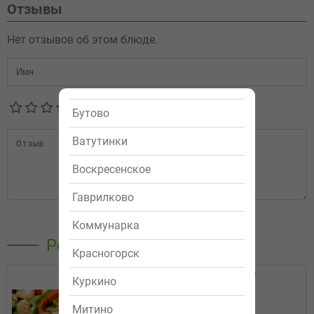
Отзывы
Нет отзывов об этом блюде.
Бутово
Ватутинки
Воскресенское
Гаврилково
Отправить
Коммунарка
Рекомендуемые
Красногорск
Салат "Вечер Греции"
Куркино
319р.
Митино