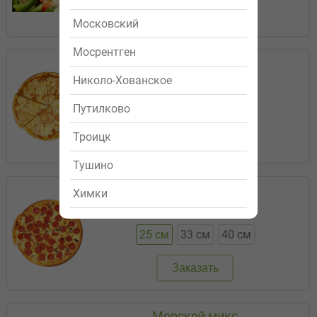
Заказать
Московский
Мосрентген
Маргарита
299р.
Николо-Хованское
25 см
33 см
40 см
Путилково
Троицк
Заказать
Тушино
Пепперони
Химки
459р.
25 см
33 см
40 см
Заказать
Морской микс