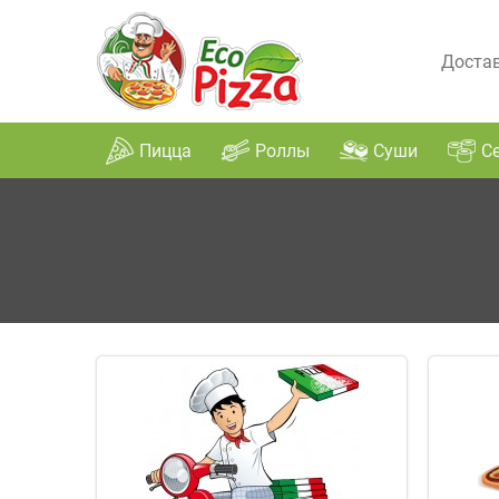
Достав
Пицца
Роллы
Суши
С