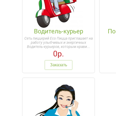
Водитель-курьер
По
Сеть пиццерий Eco Пицца приглашает на
работу улыбчивых и энергичных
Водитель-курьеров, которым нрави...
0р.
Заказать