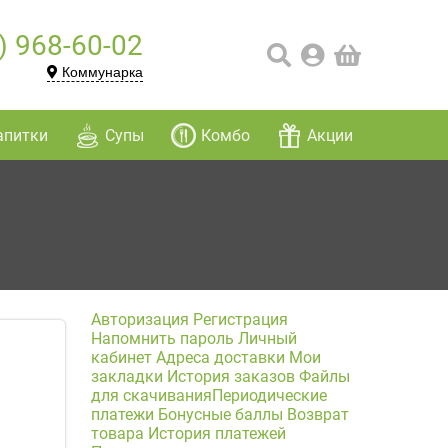
) 968-60-02
Коммунарка
апитки
Супы
Комбо
Акции
Авторизация
Регистрация
Напомнить пароль
Личный
кабинет
Адреса доставки
Мои
закладки
История заказов
Файлы
для скачивания
Периодические
платежи
Бонусные баллы
Возврат
товара
История платежей