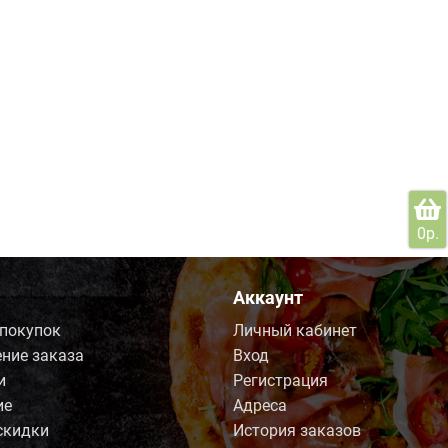
0р.
Аккаунт
 покупок
Личный кабинет
ние заказа
Вход
и
Регистрация
ие
Адреса
скидки
История заказов