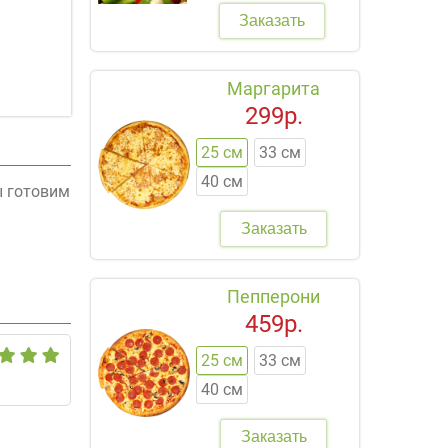
Заказать
Маргарита
299р.
25 см
33 см
40 см
ы готовим
Заказать
Пепперони
459р.
25 см
33 см
40 см
Заказать