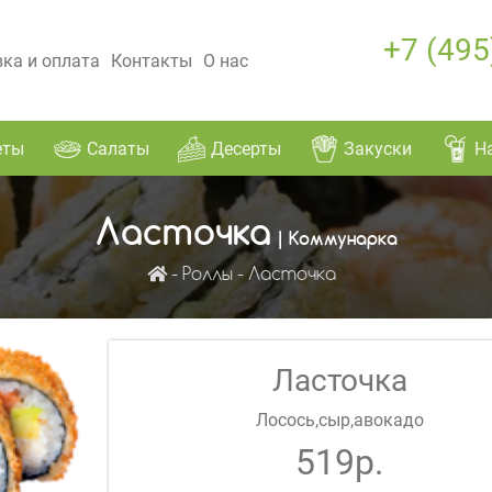
+7 (495
ка и оплата
Контакты
О нас
еты
Салаты
Десерты
Закуски
Н
Ласточка
| Коммунарка
Роллы
Ласточка
Ласточка
Лосось,сыр,авокадо
519р.