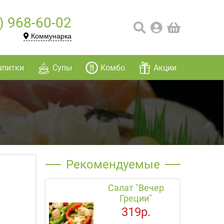
) 968-60-02
Коммунарка
апитки
Супы
Комбо
Акции
Рекомендуемые
Салат "Вечер
Греции"
319р.