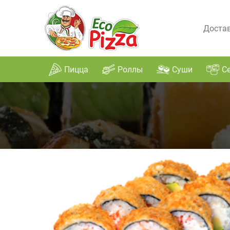
Достав
Пицца
Роллы
Суши
С