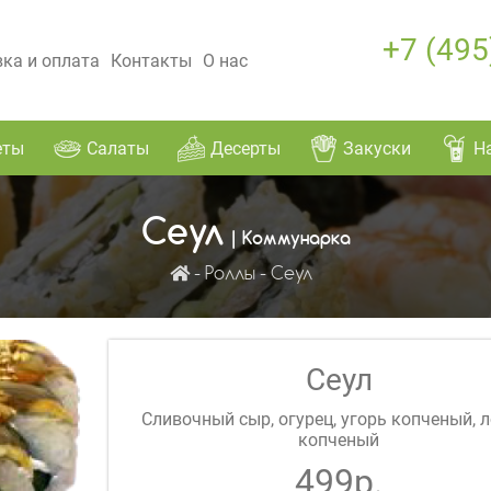
+7 (495
ка и оплата
Контакты
О нас
еты
Салаты
Десерты
Закуски
Н
Сеул
| Коммунарка
Роллы
Сеул
Сеул
Сливочный сыр, огурец, угорь копченый, 
копченый
499р.