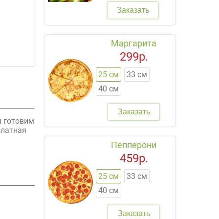
Заказать
Маргарита
299р.
25 см
33 см
40 см
Заказать
ы готовим
платная
Пепперони
459р.
25 см
33 см
40 см
Заказать