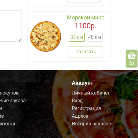
Морской микс
1100р.
33 см
40 см
Заказать
0р.
Аккаунт
 покупок
Личный кабинет
ние заказа
Вход
и
Регистрация
ие
Адреса
скидки
История заказов