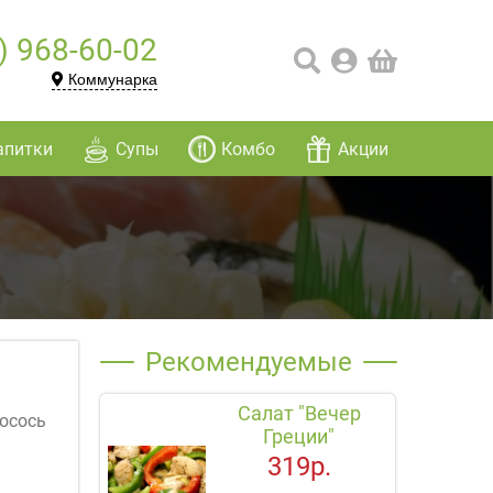
) 968-60-02
Коммунарка
апитки
Супы
Комбо
Акции
Рекомендуемые
Салат "Вечер
лосось
Греции"
319р.