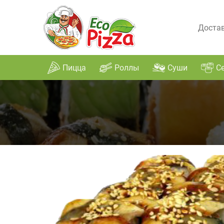
Достав
Пицца
Роллы
Суши
С