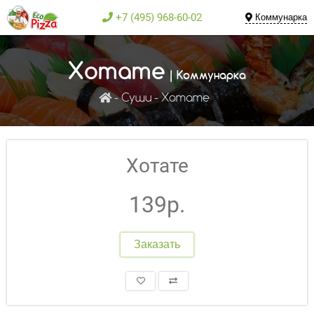
+7 (495) 968-60-02
Коммунарка
Хотате
| Коммунарка
Суши
Хотате
Хотате
139р.
Заказать