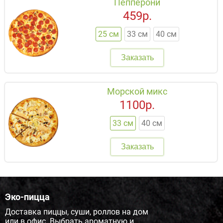
Пепперони
459р.
25 см
33 см
40 см
Заказать
Морской микс
1100р.
33 см
40 см
Заказать
Эко-пицца
Доставка пиццы, суши, роллов на дом
или в офис. Выбрать ароматную и