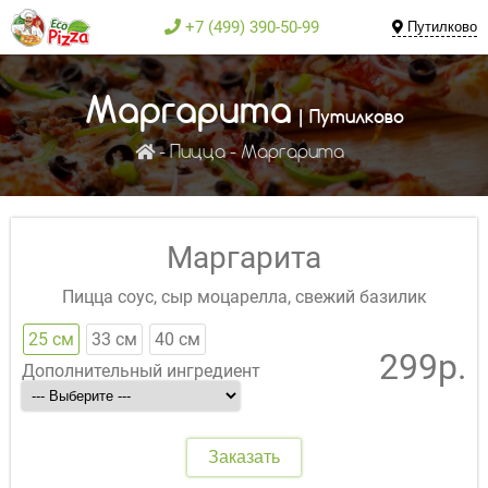
+7 (499) 390-50-99
Путилково
Маргарита
| Путилково
Пицца
Маргарита
Маргарита
Пицца соус, сыр моцарелла, свежий базилик
25 см
33 см
40 см
299р.
Дополнительный ингредиент
Заказать