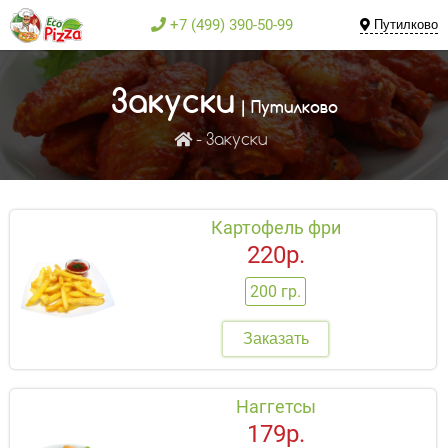
+7 (499) 390-50-99
Путилково
Закуски
| Путилково
Закуски
Картофель фри
220р.
200 гр.
Заказать
Наггетсы
179р.