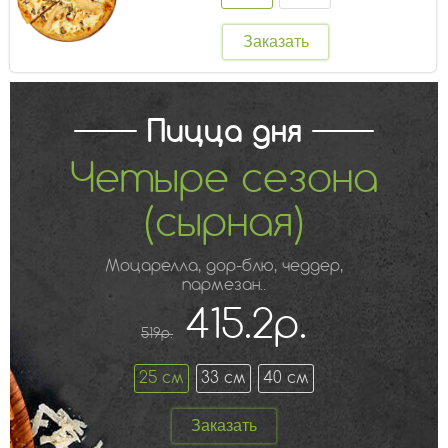
Заказать
Пицца дня
Четыре сезона
(сырная)
Моцарелла, дор-блю, чеддер,
пармезан..
415.2р.
519р.
25 см
33 см
40 см
Заказать