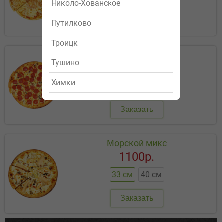
Николо-Хованское
Заказать
Путилково
Троицк
Пепперони
Тушино
459р.
Химки
25 см
33 см
40 см
Заказать
Морской микс
1100р.
33 см
40 см
Заказать