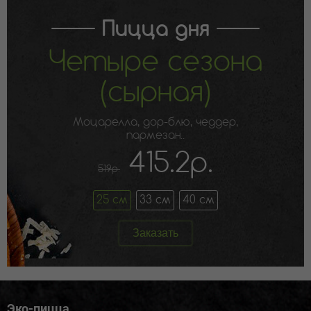
Пицца дня
Четыре сезона
(сырная)
Моцарелла, дор-блю, чеддер,
пармезан..
415.2р.
519р.
25 см
33 см
40 см
Заказать
Эко-пицца