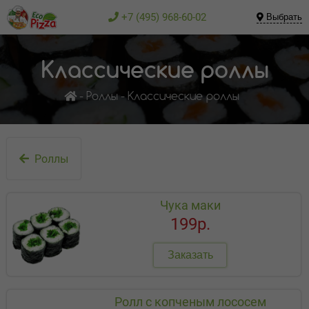
+7 (495) 968-60-02
Выбрать
Классические роллы
Роллы
Классические роллы
Роллы
Чука маки
199р.
Заказать
Ролл с копченым лососем