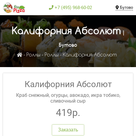
+7 (495) 968-60-02
Бутово
Калифорния Абсолют
|
Бутово
Роллы
Роллы
Калифорния Абсолют
Калифорния Абсолют
Краб снежный, огурцы, авокадо, икра тобико,
сливочный сыр
419р.
Заказать