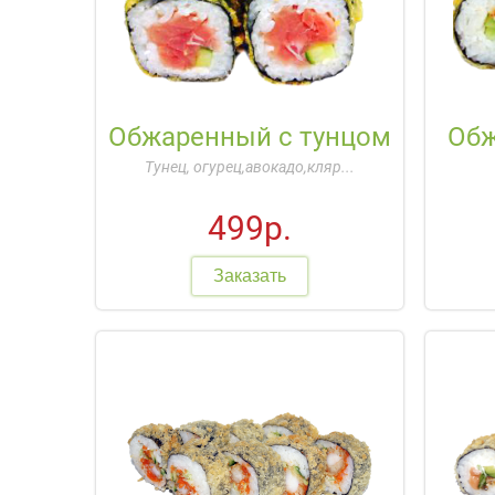
Обжаренный с тунцом
Обж
Тунец, огурец,авокадо,кляр...
499р.
Заказать