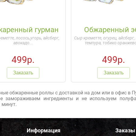
жаренный гурман
Обжаренный э
еметте, лосось,угорь, айсберг,
Сыр креметте, огурец, айсберг,
авокадо...
темпура, тобико оранжево
499р.
499р.
Заказать
Заказать
сные обжаренные роллы с доставкой на дом или в офис в П
не замораживаем ингредиенты и не используем полуфа
 минут.
Информация
Заказы