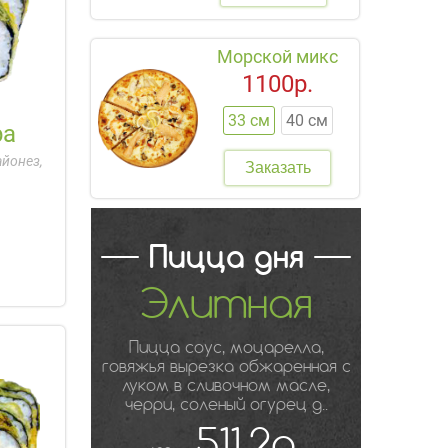
Морской микс
1100р.
33 см
40 см
ра
айонез,
Заказать
Пицца дня
Элитная
Пицца соус, моцарелла,
говяжья вырезка обжаренная с
луком в сливочном масле,
черри, соленый огурец д..
511.2р.