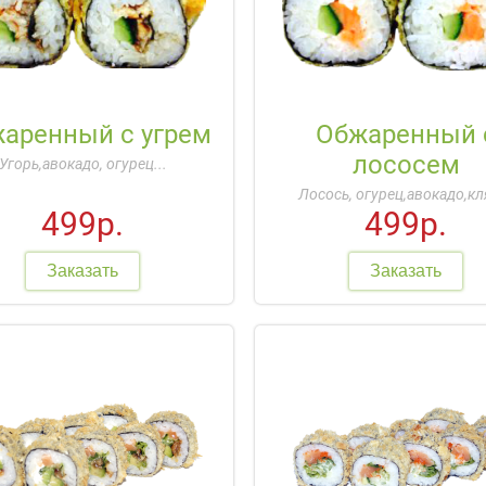
аренный с угрем
Обжаренный 
лососем
Угорь,авокадо, огурец...
Лосось, огурец,авокадо,кля
499р.
499р.
Заказать
Заказать