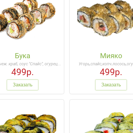
Бука
Мияко
неж. краб, соус "Спайс", огурец...
Угорь,спайс,копч.лосось,огу
499р.
499р.
Заказать
Заказать