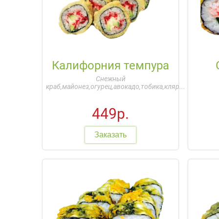
Калифорния темпура
Снежный
краб,майонез,огурец,авокадо,тобика,кляр...
449р.
Заказать