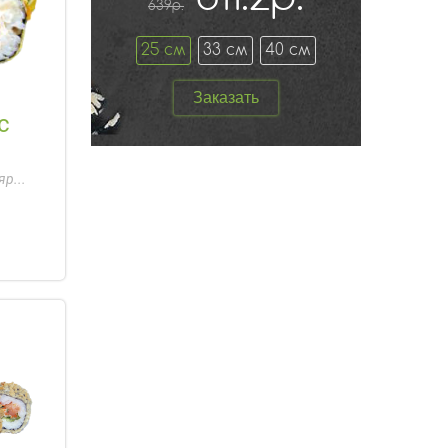
639р.
25 см
33 см
40 см
Заказать
с
р...