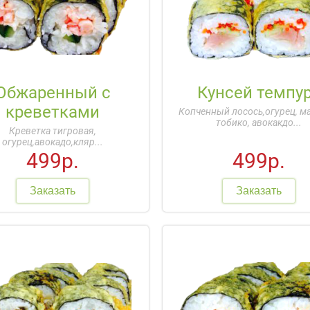
Обжаренный с
Кунсей темпу
креветками
Копченный лосось,огурец, м
тобико, авокакдо...
Креветка тигровая,
огурец,авокадо,кляр...
499р.
499р.
Заказать
Заказать