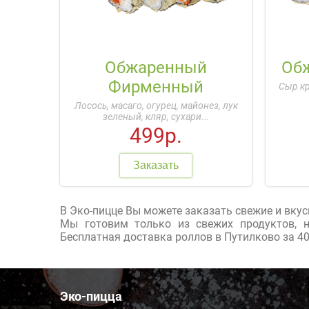
Обжаренный
Об
Фирменный
Сыр кр
Лосось, масаго, огурец, майонез, лук
зеленый, кляр, сухари...
499р.
Заказать
В Эко-пицце Вы можете заказать свежие и вку
Мы готовим только из свежих продуктов, 
Бесплатная доставка роллов в Путилково за 40
Эко-пицца