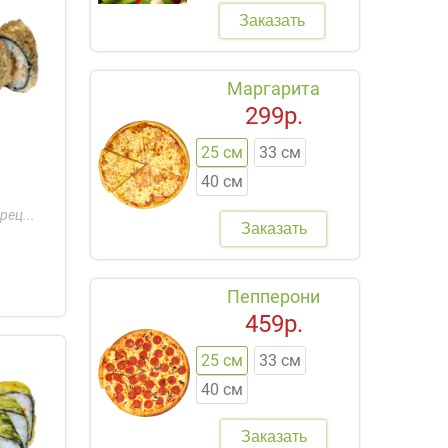
Заказать
Маргарита
299р.
25 см
33 см
40 см
рец...
Заказать
Пепперони
459р.
25 см
33 см
40 см
Заказать