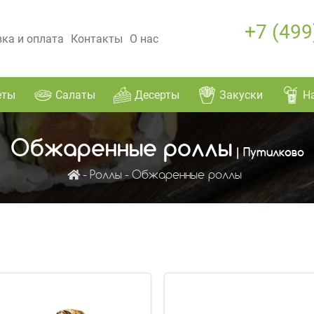
+7 (499
ка и оплата
Контакты
О нас
еты
Салаты
Десерты
Закуски
Н
Обжаренные роллы
| Путилково
Роллы
Обжаренные роллы