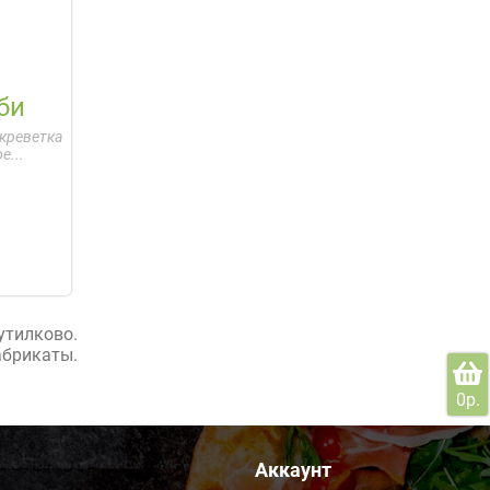
би
 креветка
е...
утилково.
брикаты.
0р.
Аккаунт