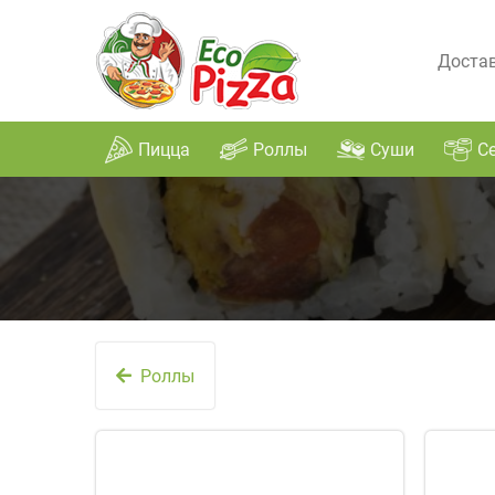
Достав
Пицца
Роллы
Суши
С
Роллы