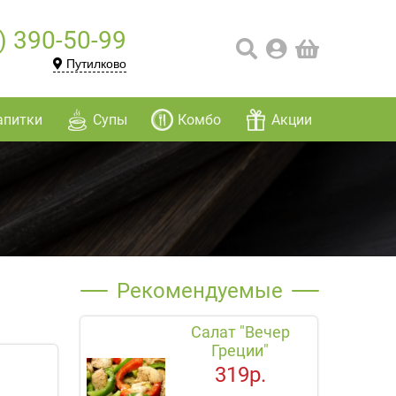
) 390-50-99
Путилково
апитки
Супы
Комбо
Акции
Рекомендуемые
Салат "Вечер
Греции"
319р.