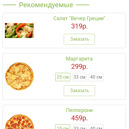
Рекомендуемые
Салат "Вечер Греции"
319р.
Заказать
Маргарита
299р.
25 см
33 см
40 см
Заказать
Пепперони
459р.
25 см
33 см
40 см