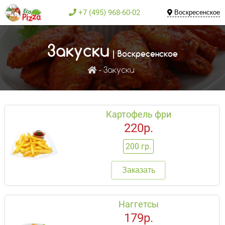
+7 (495) 968-60-02
Воскресенское
Закуски
| Воскресенское
Закуски
Картофель фри
220р.
200 гр.
Заказать
Наггетсы
179р.