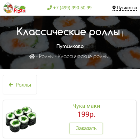
+7 (499) 390-50-99
Путилково
Классические роллы
|
Путилково
Роллы
Классические роллы
Роллы
Чука маки
199р.
Заказать