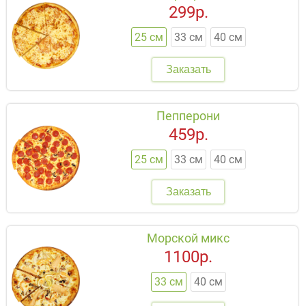
299р.
25 см
33 см
40 см
Заказать
Пепперони
459р.
25 см
33 см
40 см
Заказать
Морской микс
1100р.
33 см
40 см