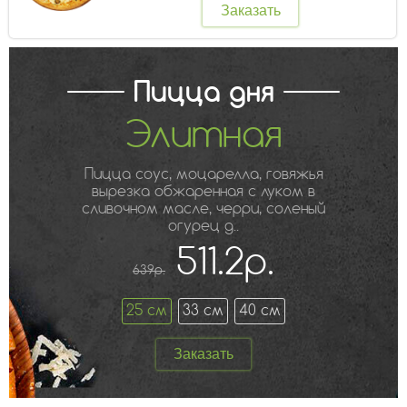
Заказать
Пицца дня
Элитная
Пицца соус, моцарелла, говяжья
вырезка обжаренная с луком в
сливочном масле, черри, соленый
огурец д..
511.2р.
639р.
25 см
33 см
40 см
Заказать