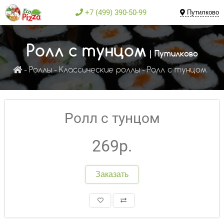
+7 (499) 390-50-99
Путилково
Ролл с тунцом
| Путилково
Роллы
Классические роллы
Ролл с тунцом
Ролл с тунцом
269р.
Заказать